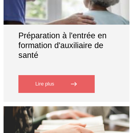
Préparation à l'entrée en
formation d'auxiliaire de
santé
east
Lire plus
sur Préparation à l'entrée en format