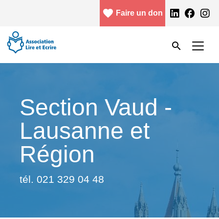
Aller au contenu principal
favorite
facebook
Faire un don
Menu header
Rechercher
search
Rechercher
Section Vaud -
Lausanne et
Région
tél. 021 329 04 48