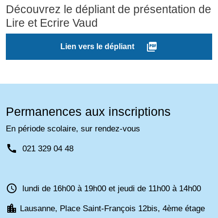
Découvrez le dépliant de présentation de
Lire et Ecrire Vaud
picture_as_pdf
Lien vers le dépliant
Permanences aux inscriptions
En période scolaire, sur rendez-vous
call
021 329 04 48
schedule
lundi de 16h00 à 19h00 et jeudi de 11h00 à 14h00
location_city
Lausanne, Place Saint-François 12bis, 4ème étage