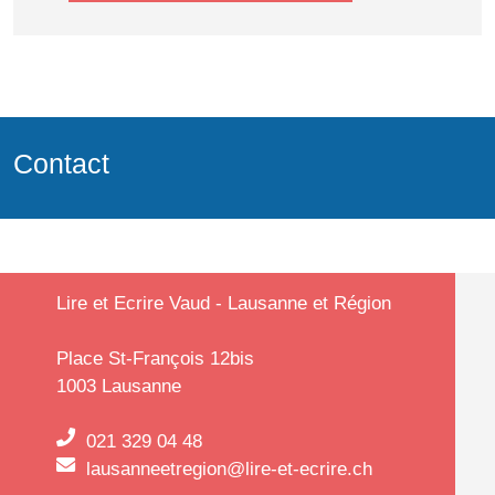
Contact
Lire et Ecrire Vaud - Lausanne et Région
Place St-François 12bis
1003 Lausanne
021 329 04 48
lausanneetregion@lire-et-ecrire.ch