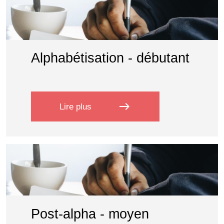
Alphabétisation - débutant
east
Lire plus
sur Alphabétisation - débutant
Post-alpha - moyen