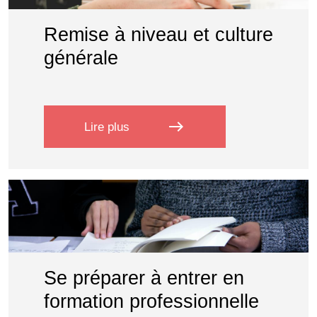
Remise à niveau et culture
générale
east
Lire plus
sur Remise à niveau et culture gé
Se préparer à entrer en
formation professionnelle