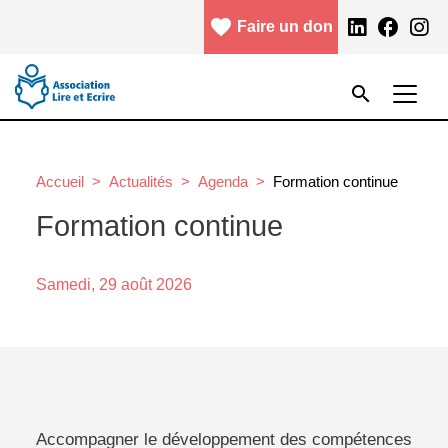
Aller au contenu principal
favorite
facebook
Faire un don
Menu header
Rechercher
search
Rechercher
Accueil
Actualités
Agenda
Formation continue
Formation continue
Samedi,
29 août 2026
Accompagner le développement des compétences