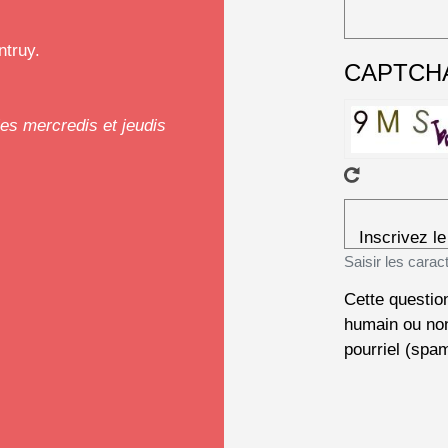
ntruy.
CAPTCH
es mercredis et jeudis
Inscrivez l
Saisir les carac
Cette question
humain ou non
pourriel (spa