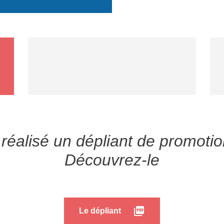
réalisé un dépliant de promotio
Découvrez-le
picture_as_pdf
Le dépliant