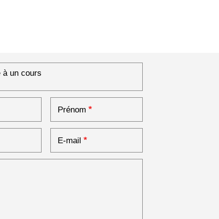
e à un cours
on à un cours
Prénom
E-mail