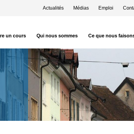
Actualités
Médias
Emploi
Cont
Menu header
gation
re un cours
Qui nous sommes
Ce que nous faison