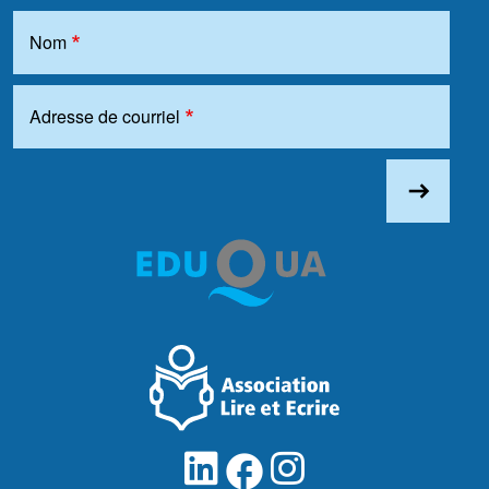
Nom
Adresse de courriel
east
facebook