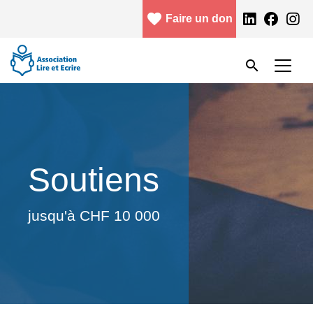
Aller au contenu principal
favorite
facebook
Faire un don
Menu header
Rechercher
search
Rechercher
Soutiens
jusqu'à CHF 10 000