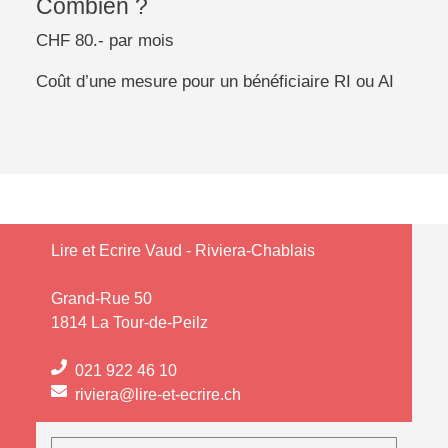
Combien ?
CHF 80.- par mois
Coût d’une mesure pour un bénéficiaire RI ou AI
Lire et Ecrire Vaud - Riviera-Chablais
Grand-Rue 50
1814 La Tour-de-Peilz
021 922 46 10
riviera@lire-et-ecrire.ch