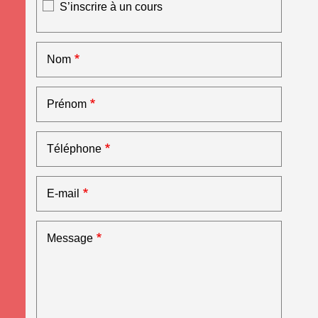
Inscription à un cours
S’inscrire à un cours
Nom
Prénom
Téléphone
E-mail
Message