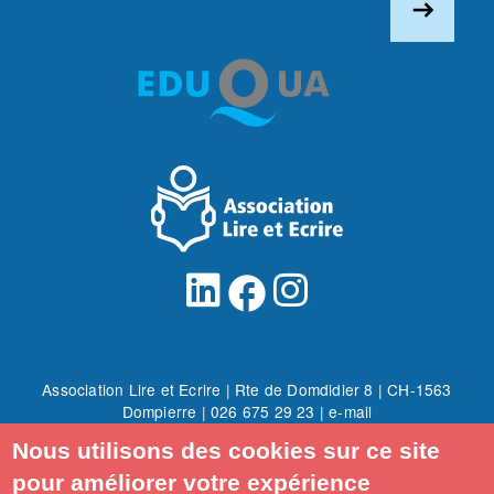
east
facebook
Association Lire et Ecrire | Rte de Domdidier 8 | CH-1563
Dompierre |
026 675 29 23
|
e-mail
© Association Lire et Ecrire
| Site internet par
SBA Concept
Nous utilisons des cookies sur ce site
Conditions générales
|
Politique de confidentialité
pour améliorer votre expérience