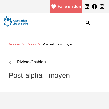
Aller au contenu principal
favorite
facebook
Faire un don
Menu header
Rechercher
search
Rechercher
Accueil
Cours
Post-alpha - moyen
Riviera-Chablais
Post-alpha - moyen