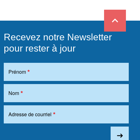
expand_less
Recevez notre Newsletter
pour rester à jour
Prénom
Nom
Adresse de courriel
east