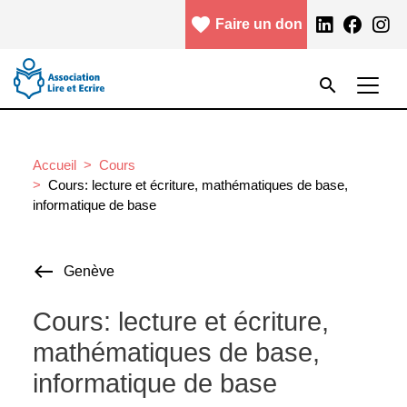
Aller au contenu principal
favorite
facebook
Faire un don
Menu header
Rechercher
search
Rechercher
Accueil
Cours
Cours: lecture et écriture, mathématiques de base,
informatique de base
Genève
Cours: lecture et écriture,
mathématiques de base,
informatique de base