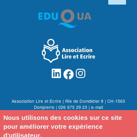
facebook
Association Lire et Ecrire | Rte de Domdidier 8 | CH-1563
Dompierre |
026 675 29 23
|
e-mail
© Association Lire et Ecrire
| Site internet par
SBA Concept
Nous utilisons des cookies sur ce site
Conditions générales
|
Politique de confidentialité
pour améliorer votre expérience
Intranet
d'utilisateur.