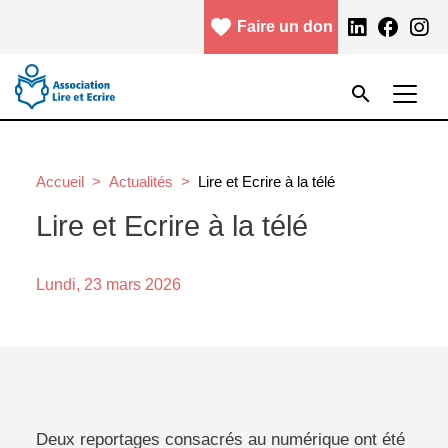
Aller au contenu principal
favorite
facebook
Faire un don
Menu header
Rechercher
search
Rechercher
Accueil
Actualités
Lire et Ecrire à la télé
Lire et Ecrire à la télé
Lundi, 23 mars 2026
Deux reportages consacrés au numérique ont été