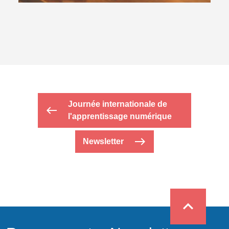
Journée internationale de
west
l'apprentissage numérique
east
Newsletter
expand_less